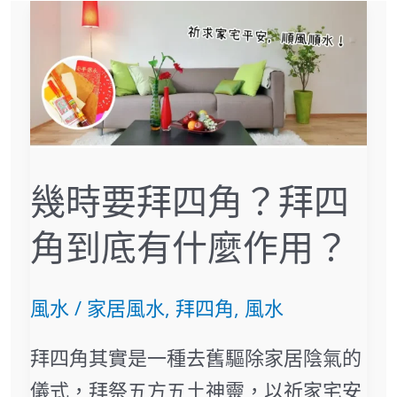
幾
時
要
拜
四
角？
幾時要拜四角？拜四
拜
角到底有什麼作用？
四
角
風水
/
家居風水
,
拜四角
,
風水
到
底
拜四角其實是一種去舊驅除家居陰氣的
有
儀式，拜祭五方五土神靈，以祈家宅安