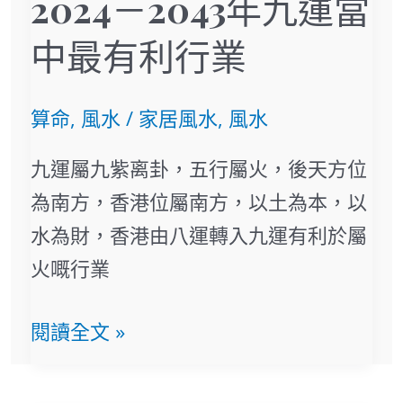
2024－2043年九運當
2043
年
中最有利行業
九
運
算命
,
風水
/
家居風水
,
風水
當
九運屬九紫离卦，五行屬火，後天方位
中
為南方，香港位屬南方，以土為本，以
最
水為財，香港由八運轉入九運有利於屬
有
火嘅行業
利
行
閱讀全文 »
業