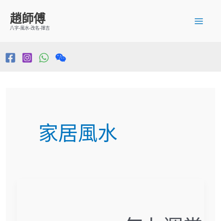
跳
Mai
趙師傅
至
八字-風水-改名-擇吉
Me
主
要
內
容
家居風水
2024
－