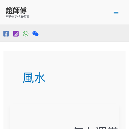
跳
Mai
趙師傅
至
八字-風水-改名-擇吉
Me
主
要
內
容
風水
2024
－