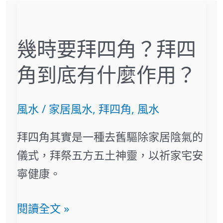
幾
時
幾時要拜四角？拜四
要
拜
角到底有什麼作用？
四
角？
風水
/
家居風水
,
拜四角
,
風水
拜
拜四角其實是一種去舊驅除家居陰氣的
四
儀式，拜祭五方五土神靈，以祈家宅安
角
寧健康。
到
底
閱讀全文 »
有