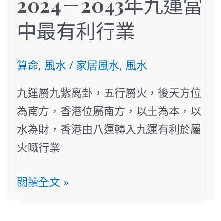
2024－2043年九運當
2043
年
中最有利行業
九
運
算命
,
風水
/
家居風水
,
風水
當
九運屬九紫离卦，五行屬火，後天方位
中
為南方，香港位屬南方，以土為本，以
最
水為財，香港由八運轉入九運有利於屬
有
火嘅行業
利
行
閱讀全文 »
業