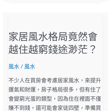
什
麼
家
作
居
用？
家居風水格局竟然會
風
水
越住越窮錢途渺茫？
格
局
風水
/
風水
竟
不少人在買房會考慮居家風水，來提升
然
運氣和財運，房子格局很多，但有住了
會
會變窮光蛋的類型，因為住在裡面不僅
越
賺不到錢，還可能會家徒四壁，準備買
住